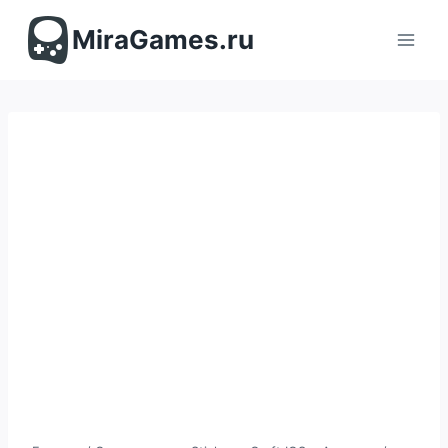
Перейти
к
MiraGames.ru
содержимому