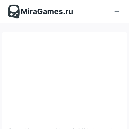
Перейти
к
MiraGames.ru
содержимому