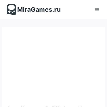
Перейти
к
MiraGames.ru
содержимому