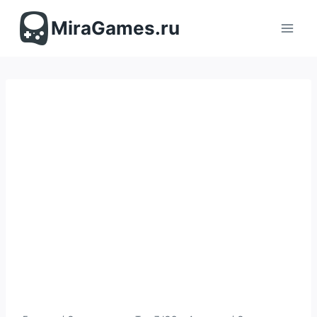
Перейти
к
MiraGames.ru
содержимому