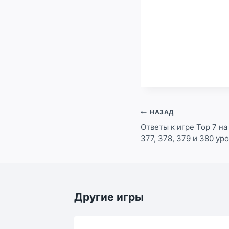
Навигация
НАЗАД
по
Ответы к игре Top 7 на 
377, 378, 379 и 380 ур
записям
Другие игры