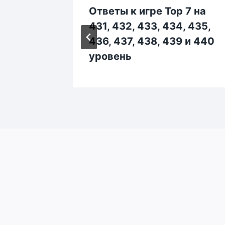
 7 на
Ответы к игре Top 7 на
, 205,
431, 432, 433, 434, 435,
 и 210
436, 437, 438, 439 и 440
уровень