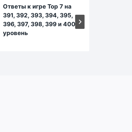
Ответы к игре Top 7 на
Ответы
391, 392, 393, 394, 395,
31, 32, 
396, 397, 398, 399 и 400
38, 39
уровень