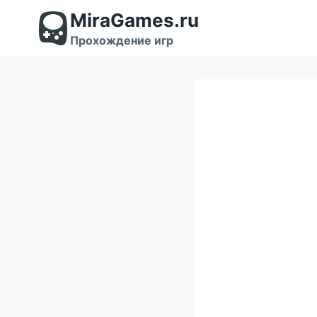
Перейти
MiraGames.ru
к
содержимому
Прохождение игр