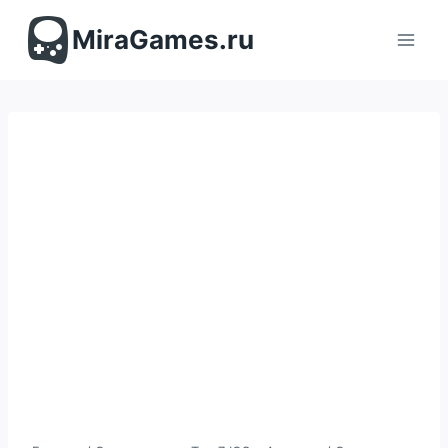
Перейти
к
MiraGames.ru
содержимому