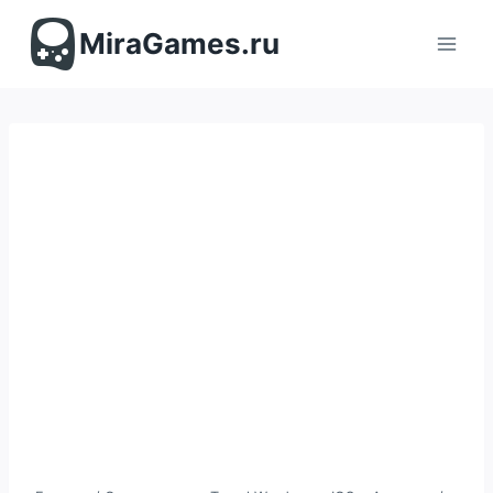
Перейти
к
MiraGames.ru
содержимому