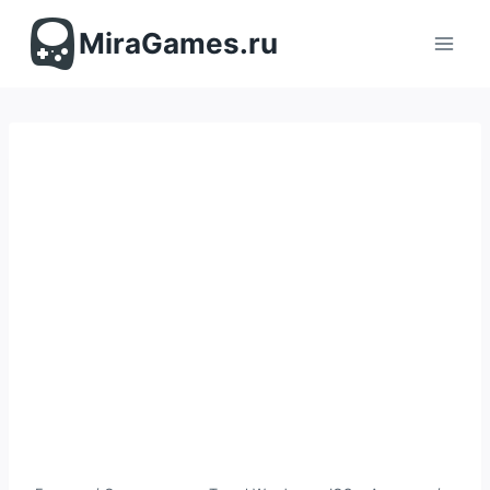
Перейти
к
MiraGames.ru
содержимому