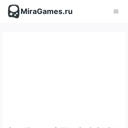
Перейти
к
MiraGames.ru
содержимому