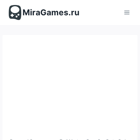
Перейти
к
MiraGames.ru
содержимому