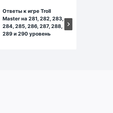
Ответы к игре Troll
Ответы 
Master на 281, 282, 283,
Master 
284, 285, 286, 287, 288,
434, 43
289 и 290 уровень
439 и 