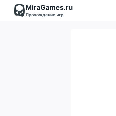
Перейти
MiraGames.ru
к
содержимому
Прохождение игр