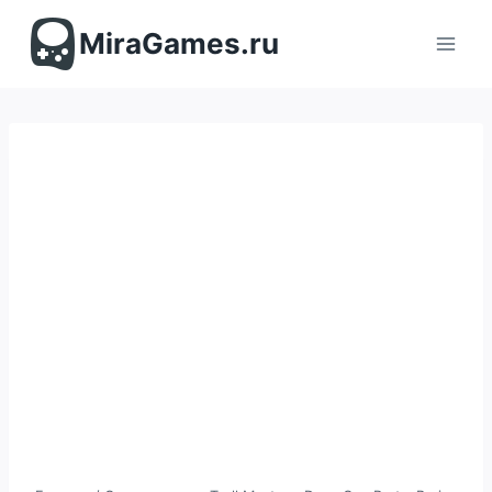
Перейти
к
MiraGames.ru
содержимому