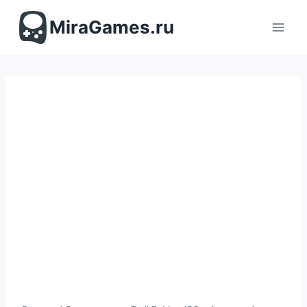
Перейти
к
MiraGames.ru
содержимому