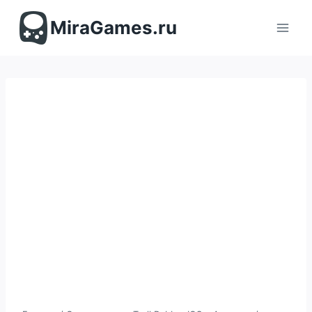
Перейти
к
MiraGames.ru
содержимому