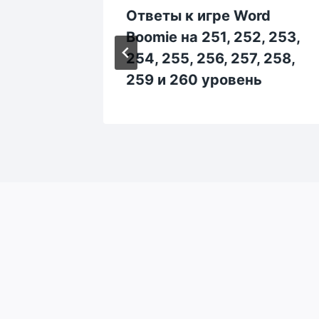
rd
Ответы к игре Word
, 603,
Boomie на 251, 252, 253,
, 608,
254, 255, 256, 257, 258,
ь
259 и 260 уровень