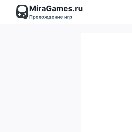
Перейти
MiraGames.ru
к
содержимому
Прохождение игр