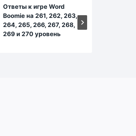
Ответы к игре Word
Ответы
Boomie на 261, 262, 263,
Boomie 
264, 265, 266, 267, 268,
314, 31
269 и 270 уровень
319 и 