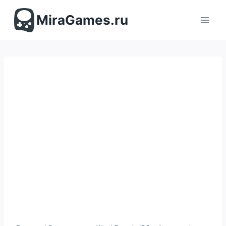
Перейти
к
MiraGames.ru
содержимому