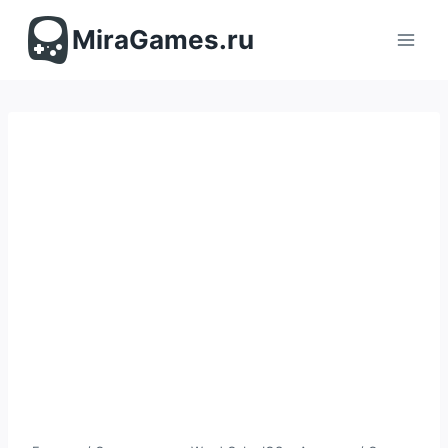
Перейти
к
MiraGames.ru
содержимому