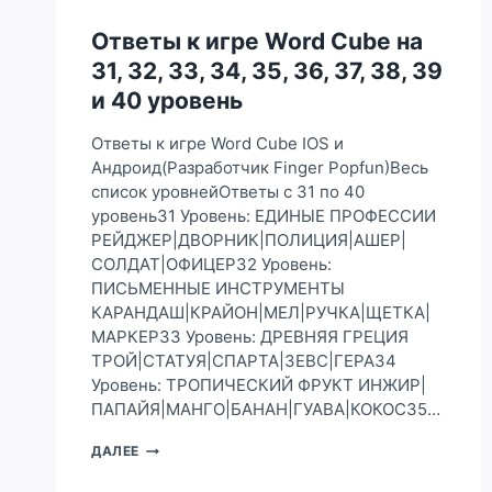
62,
63,
Ответы к игре Word Cube на
64,
31, 32, 33, 34, 35, 36, 37, 38, 39
65,
66,
и 40 уровень
67,
68,
Ответы к игре Word Cube IOS и
69
Андроид(Разработчик Finger Popfun)Весь
И
список уровнейОтветы с 31 по 40
70
УРОВЕНЬ
уровень31 Уровень: ЕДИНЫЕ ПРОФЕССИИ
РЕЙДЖЕР|ДВОРНИК|ПОЛИЦИЯ|АШЕР|
СОЛДАТ|ОФИЦЕР32 Уровень:
ПИСЬМЕННЫЕ ИНСТРУМЕНТЫ
КАРАНДАШ|КРАЙОН|МЕЛ|РУЧКА|ЩЕТКА|
МАРКЕР33 Уровень: ДРЕВНЯЯ ГРЕЦИЯ
ТРОЙ|СТАТУЯ|СПАРТА|ЗЕВС|ГЕРА34
Уровень: ТРОПИЧЕСКИЙ ФРУКТ ИНЖИР|
ПАПАЙЯ|МАНГО|БАНАН|ГУАВА|КОКОС35…
ОТВЕТЫ
ДАЛЕЕ
К
ИГРЕ