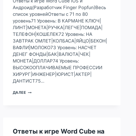
Ответы к игре Word Cube IOS и
Андроид(Разработчик Finger Popfun)Весь
список уровнейОтветы с 71 по 80
уровень71 Уровень: В КАРМАНЕ КЛЮЧ|
ЛИНТ|МОНЕТА|РУЧКА|ЛЕГЧЕ|ПОМАДА|
ТЕЛЕФОН|КОШЕЛЕК72 Уровень: НА
ЗАВТРАК ОМЛЕТ|КОЛБАСА|ЯЙЦО|БЕКОН|
ВАФЛИ|МОЛОКО73 Уровень: НАСЧЕТ
ДЕНЕГ ФОНДЫ|БАК|ВАЛЮТА|ЧЕК|
МОНЕТА|ДОЛЛАР74 Уровень:
ВЫСОКООПЛАЧИВАЕМЫЕ ПРОФЕССИИ
ХИРУРГ|ИНЖЕНЕР|ЮРИСТ|АКТЕР|
ДАНТИСТ75…
ОТВЕТЫ
ДАЛЕЕ
К
ИГРЕ
WORD
CUBE
НА
71,
Ответы к игре Word Cube на
72,
73,