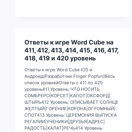
НА
1,
2,
3,
4,
5,
6,
7,
Ответы к игре Word Cube на
8,
411, 412, 413, 414, 415, 416, 417,
9
И
418, 419 и 420 уровень
10
УРОВЕНЬ
Ответы к игре Word Cube IOS и
Андроид(Разработчик Finger Popfun)Весь
список уровнейОтветы с 411 по 420
уровень411 Уровень: ЧТО НОСИТЬ
СОМБРЕРО|КОРСЕТ|КАПОТ|ОКСФОРД|
ШТЫРЬ412 Уровень: ОПИСЫВАЕТ СОЛНЦЕ
ЖЕЛТЫЙ|ГОРЕНИЕ|КОРОНА|ОГРОМНЫЙ|
СПОТ413 Уровень: ЦЕРЕМОНИЯ ВЫПУСКА
РЕГАЛИИ|УЧЕНИКИ|ДРУЗЬЯ|АДРЕС|
РАДОСТЬ|ХАЛАТ|РЕЧЬ414 Уровень: