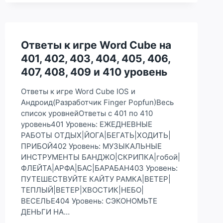
CUBE
НА
11,
12,
13,
Ответы к игре Word Cube на
14,
401, 402, 403, 404, 405, 406,
15,
16,
407, 408, 409 и 410 уровень
17,
18,
Ответы к игре Word Cube IOS и
19
Андроид(Разработчик Finger Popfun)Весь
И
список уровнейОтветы с 401 по 410
20
УРОВЕНЬ
уровень401 Уровень: ЕЖЕДНЕВНЫЕ
РАБОТЫ ОТДЫХ|ЙОГА|БЕГАТЬ|ХОДИТЬ|
ПРИБОЙ402 Уровень: МУЗЫКАЛЬНЫЕ
ИНСТРУМЕНТЫ БАНДЖО|СКРИПКА|гобой|
ФЛЕЙТА|АРФА|БАС|БАРАБАН403 Уровень:
ПУТЕШЕСТВУЙТЕ КАЙТУ РАМКА|ВЕТЕР|
ТЕПЛЫЙ|ВЕТЕР|ХВОСТИК|НЕБО|
ВЕСЕЛЬЕ404 Уровень: СЭКОНОМЬТЕ
ДЕНЬГИ НА…