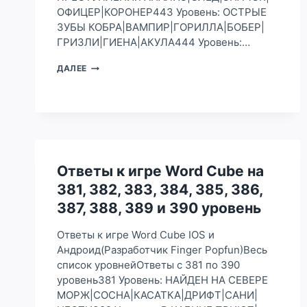
ОФИЦЕР|КОРОНЕР443 Уровень: ОСТРЫЕ
ЗУБЫ КОБРА|ВАМПИР|ГОРИЛЛА|БОБЕР|
ГРИЗЛИ|ГИЕНА|АКУЛА444 Уровень:…
ОТВЕТЫ
ДАЛЕЕ
К
ИГРЕ
WORD
CUBE
НА
441,
442,
443,
Ответы к игре Word Cube на
444,
381, 382, 383, 384, 385, 386,
445,
446,
387, 388, 389 и 390 уровень
447,
448,
Ответы к игре Word Cube IOS и
449
Андроид(Разработчик Finger Popfun)Весь
И
список уровнейОтветы с 381 по 390
450
УРОВЕНЬ
уровень381 Уровень: НАЙДЕН НА СЕВЕРЕ
МОРЖ|СОСНА|КАСАТКА|ДРИФТ|САНИ|