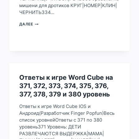
мишени для дротиков КРУГ|НОМЕР|КЛИН|
ЧЕРНИТЬ334…
ОТВЕТЫ
ДАЛЕЕ
К
ИГРЕ
WORD
CUBE
НА
331,
332,
333,
334,
Ответы к игре Word Cube на
335,
371, 372, 373, 374, 375, 376,
336,
337,
377, 378, 379 и 380 уровень
338,
339
Ответы к игре Word Cube IOS и
И
Андроид(Разработчик Finger Popfun)Весь
340
УРОВЕНЬ
список уровнейОтветы с 371 по 380
уровень371 Уровень: ДЕТИ
РАЗВЛЕЧАЮТСЯ ВЫДЕРЖКА|МАМА|