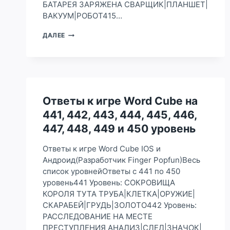
БАТАРЕЯ ЗАРЯЖЕНА СВАРЩИК|ПЛАНШЕТ|
ВАКУУМ|РОБОТ415…
ОТВЕТЫ
ДАЛЕЕ
К
ИГРЕ
WORD
CUBE
НА
411,
Ответы к игре Word Cube на
412,
413,
441, 442, 443, 444, 445, 446,
414,
447, 448, 449 и 450 уровень
415,
416,
417,
Ответы к игре Word Cube IOS и
418,
Андроид(Разработчик Finger Popfun)Весь
419
список уровнейОтветы с 441 по 450
И
уровень441 Уровень: СОКРОВИЩА
420
УРОВЕНЬ
КОРОЛЯ ТУТА ТРУБА|КЛЕТКА|ОРУЖИЕ|
СКАРАБЕЙ|ГРУДЬ|ЗОЛОТО442 Уровень:
РАССЛЕДОВАНИЕ НА МЕСТЕ
ПРЕСТУПЛЕНИЯ АНАЛИЗ|СЛЕД|ЗНАЧОК|