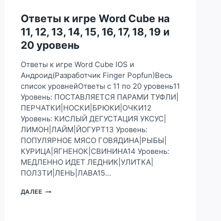
41,
Ответы к игре Word Cube на
42,
43,
11, 12, 13, 14, 15, 16, 17, 18, 19 и
44,
20 уровень
45,
46,
47,
Ответы к игре Word Cube IOS и
48,
Андроид(Разработчик Finger Popfun)Весь
49
список уровнейОтветы с 11 по 20 уровень11
И
Уровень: ПОСТАВЛЯЕТСЯ ПАРАМИ ТУФЛИ|
50
УРОВЕНЬ
ПЕРЧАТКИ|НОСКИ|БРЮКИ|ОЧКИ12
Уровень: КИСЛЫЙ ДЕГУСТАЦИЯ УКСУС|
ЛИМОН|ЛАЙМ|ЙОГУРТ13 Уровень:
ПОПУЛЯРНОЕ МЯСО ГОВЯДИНА|РЫБЫ|
КУРИЦА|ЯГНЕНОК|СВИНИНА14 Уровень:
МЕДЛЕННО ИДЕТ ЛЕДНИК|УЛИТКА|
ПОЛЗТИ|ЛЕНЬ|ЛАВА15…
ОТВЕТЫ
ДАЛЕЕ
К
ИГРЕ
WORD