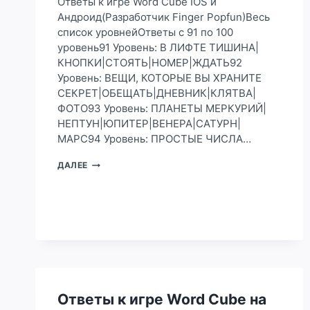
Ответы к игре Word Cube IOS и
Андроид(Разработчик Finger Popfun)Весь
список уровнейОтветы с 91 по 100
уровень91 Уровень: В ЛИФТЕ ТИШИНА|
КНОПКИ|СТОЯТЬ|НОМЕР|ЖДАТЬ92
Уровень: ВЕЩИ, КОТОРЫЕ ВЫ ХРАНИТЕ
СЕКРЕТ|ОБЕЩАТЬ|ДНЕВНИК|КЛЯТВА|
ФОТО93 Уровень: ПЛАНЕТЫ МЕРКУРИЙ|
НЕПТУН|ЮПИТЕР|ВЕНЕРА|САТУРН|
МАРС94 Уровень: ПРОСТЫЕ ЧИСЛА…
ОТВЕТЫ
ДАЛЕЕ
К
ИГРЕ
WORD
CUBE
НА
91,
92,
93,
94,
95,
Ответы к игре Word Cube на
96,