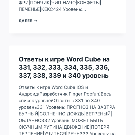
ФРИ|ПОНЧИК|ЧИП|НАЧО|КОНФЕТЫ|
ПЕЧЕНЬЕ|КЕКС424 Уровень:…
ОТВЕТЫ
ДАЛЕЕ
К
ИГРЕ
WORD
CUBE
НА
421,
Ответы к игре Word Cube на
422,
423,
331, 332, 333, 334, 335, 336,
424,
337, 338, 339 и 340 уровень
425,
426,
427,
Ответы к игре Word Cube IOS и
428,
Андроид(Разработчик Finger Popfun)Весь
429
список уровнейОтветы с 331 по 340
И
уровень331 Уровень: ПРОГНОЗ НА ЗАВТРА
430
УРОВЕНЬ
БУРНЫЙ|СОЛНЕЧНО|ДОЖДЬ|ВЕТРЕНЫЙ|
ОБЛАЧНО332 Уровень: МОЖЕТ БЫТЬ
СКУЧНЫМ РУТИНА|ДВИЖЕНИЕ|ПОТЕРЯ|
ТЕРПЕНИЕ|УЧИТЬСЯ|РЕЧЬ333 Уровень: на