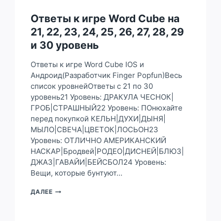
52,
53,
Ответы к игре Word Cube на
54,
21, 22, 23, 24, 25, 26, 27, 28, 29
55,
56,
и 30 уровень
57,
58,
Ответы к игре Word Cube IOS и
59
Андроид(Разработчик Finger Popfun)Весь
И
список уровнейОтветы с 21 по 30
60
УРОВЕНЬ
уровень21 Уровень: ДРАКУЛА ЧЕСНОК|
ГРОБ|СТРАШНЫЙ22 Уровень: ПОнюхайте
перед покупкой КЕЛЬН|ДУХИ|ДЫНЯ|
МЫЛО|СВЕЧА|ЦВЕТОК|ЛОСЬОН23
Уровень: ОТЛИЧНО АМЕРИКАНСКИЙ
НАСКАР|Бродвей|РОДЕО|ДИСНЕЙ|БЛЮЗ|
ДЖАЗ|ГАВАЙИ|БЕЙСБОЛ24 Уровень:
Вещи, которые бунтуют…
ОТВЕТЫ
ДАЛЕЕ
К
ИГРЕ
WORD