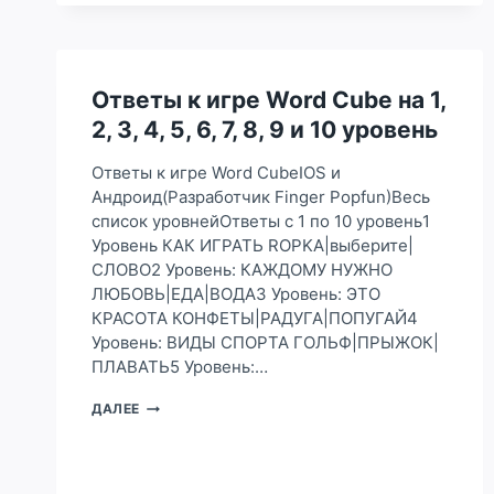
WORD
CUBE
НА
31,
Ответы к игре Word Cube на 1,
32,
33,
2, 3, 4, 5, 6, 7, 8, 9 и 10 уровень
34,
35,
Ответы к игре Word CubeIOS и
36,
37,
Андроид(Разработчик Finger Popfun)Весь
38,
список уровнейОтветы с 1 по 10 уровень1
39
Уровень КАК ИГРАТЬ ROPKA|выберите|
И
СЛОВО2 Уровень: КАЖДОМУ НУЖНО
40
ЛЮБОВЬ|ЕДА|ВОДА3 Уровень: ЭТО
УРОВЕНЬ
КРАСОТА КОНФЕТЫ|РАДУГА|ПОПУГАЙ4
Уровень: ВИДЫ СПОРТА ГОЛЬФ|ПРЫЖОК|
ПЛАВАТЬ5 Уровень:…
ОТВЕТЫ
ДАЛЕЕ
К
ИГРЕ
WORD
CUBE