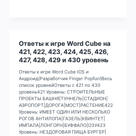
К
ИГРЕ
WORD
CUBE
НА
451,
452,
453,
Ответы к игре Word Cube на
454,
421, 422, 423, 424, 425, 426,
455,
456,
427, 428, 429 и 430 уровень
457,
458,
Ответы к игре Word Cube IOS и
459
Андроид(Разработчик Finger Popfun)Весь
И
список уровнейОтветы с 421 по 430
460
УРОВЕНЬ
уровень421 Уровень: СТРОИТЕЛЬНЫЕ
ПРОЕКТЫ БАШНЯ|ТУННЕЛЬ|СТАДИОН|
АЭРОПОРТ|ДОРОГА|МОСТ|РАСТЕНИЕ422
Уровень: ИМЕЕТ ОДИН ИЛИ НЕСКОЛЬКО
РОГОВ АНТИЛОПА|ГАЗЕЛЬ|КВИНТЕТ|
ИМПАЛА|ЛОНГОРН|БУФФАЛО|ОЗУ423
Уровень: НЕЗДОРОВАЯ ПИЩА БУРГЕР|