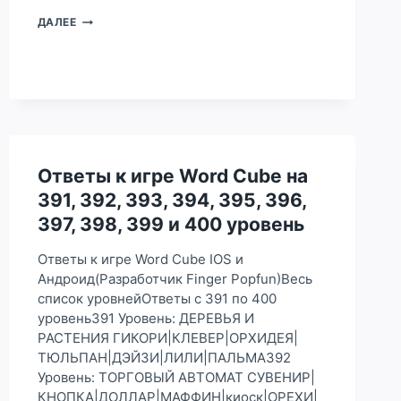
ОТВЕТЫ
ДАЛЕЕ
К
ИГРЕ
WORD
CUBE
НА
431,
432,
433,
434,
Ответы к игре Word Cube на
435,
391, 392, 393, 394, 395, 396,
436,
437,
397, 398, 399 и 400 уровень
438,
439
Ответы к игре Word Cube IOS и
И
Андроид(Разработчик Finger Popfun)Весь
440
УРОВЕНЬ
список уровнейОтветы с 391 по 400
уровень391 Уровень: ДЕРЕВЬЯ И
РАСТЕНИЯ ГИКОРИ|КЛЕВЕР|ОРХИДЕЯ|
ТЮЛЬПАН|ДЭЙЗИ|ЛИЛИ|ПАЛЬМА392
Уровень: ТОРГОВЫЙ АВТОМАТ СУВЕНИР|
КНОПКА|ДОЛЛАР|МАФФИН|киоск|ОРЕХИ|