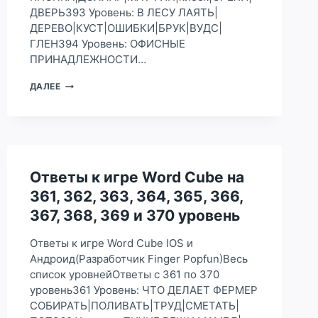
ДВЕРЬ393 Уровень: В ЛЕСУ ЛАЯТЬ|
ДЕРЕВО|КУСТ|ОШИБКИ|БРУК|ВУДС|
ГЛЕН394 Уровень: ОФИСНЫЕ
ПРИНАДЛЕЖНОСТИ…
ОТВЕТЫ
ДАЛЕЕ
К
ИГРЕ
WORD
CUBE
НА
391,
Ответы к игре Word Cube на
392,
393,
361, 362, 363, 364, 365, 366,
394,
367, 368, 369 и 370 уровень
395,
396,
397,
Ответы к игре Word Cube IOS и
398,
Андроид(Разработчик Finger Popfun)Весь
399
список уровнейОтветы с 361 по 370
И
уровень361 Уровень: ЧТО ДЕЛАЕТ ФЕРМЕР
400
УРОВЕНЬ
СОБИРАТЬ|ПОЛИВАТЬ|ТРУД|СМЕТАТЬ|