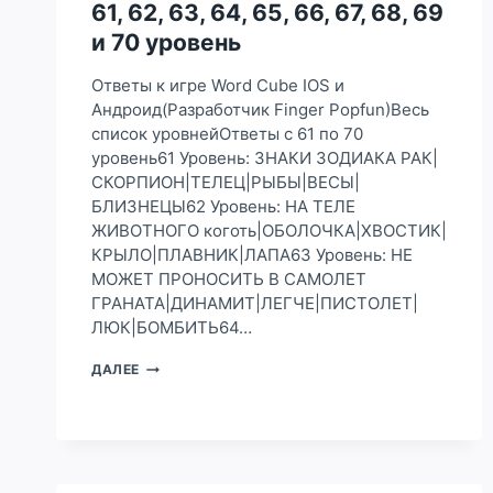
97,
61, 62, 63, 64, 65, 66, 67, 68, 69
98,
и 70 уровень
99
И
Ответы к игре Word Cube IOS и
100
УРОВЕНЬ
Андроид(Разработчик Finger Popfun)Весь
список уровнейОтветы с 61 по 70
уровень61 Уровень: ЗНАКИ ЗОДИАКА РАК|
СКОРПИОН|ТЕЛЕЦ|РЫБЫ|ВЕСЫ|
БЛИЗНЕЦЫ62 Уровень: НА ТЕЛЕ
ЖИВОТНОГО коготь|ОБОЛОЧКА|ХВОСТИК|
КРЫЛО|ПЛАВНИК|ЛАПА63 Уровень: НЕ
МОЖЕТ ПРОНОСИТЬ В САМОЛЕТ
ГРАНАТА|ДИНАМИТ|ЛЕГЧЕ|ПИСТОЛЕТ|
ЛЮК|БОМБИТЬ64…
ОТВЕТЫ
ДАЛЕЕ
К
ИГРЕ
WORD
CUBE
НА
61,