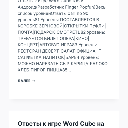
Ответы к игре Word Cube IOS и
Андроид(Разработчик Finger Popfun)Весь
список уровнейОтветы с 81 по 90
уровень81 Уровень: ПОСТАВЛЯЕТСЯ В
КОРОБКЕ ЗЕРНОВОЙ|ОТКРЫТКИ|ТУФЛИ|
ПОЧТА|ПОДАРОК|СМОТРЕТЬ82 Уровень:
ТРЕБУЕТСЯ БИЛЕТ ОПЕРА|КИНО|
КОНЦЕРТ|АВТОБУС|ИГРА83 Уровень:
РЕСТОРАН ДЕСЕРТ|САЛАТ|ОФИЦИАНТ|
САЛФЕТКА|НАПИТОК|БАР84 Уровень:
МОЖНО НАРЕЗАТЬ СЫР|КУРИЦА|ЯБЛОКО|
ХЛЕБ|ПИРОГ|ПИЦЦА85…
ОТВЕТЫ
ДАЛЕЕ
К
ИГРЕ
WORD
CUBE
НА
81,
82,
83,
Ответы к игре Word Cube на
84,