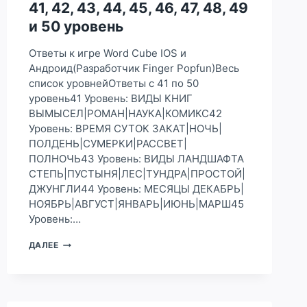
41, 42, 43, 44, 45, 46, 47, 48, 49
74,
и 50 уровень
75,
76,
77,
Ответы к игре Word Cube IOS и
78,
Андроид(Разработчик Finger Popfun)Весь
79
список уровнейОтветы с 41 по 50
И
уровень41 Уровень: ВИДЫ КНИГ
80
УРОВЕНЬ
ВЫМЫСЕЛ|РОМАН|НАУКА|КОМИКС42
Уровень: ВРЕМЯ СУТОК ЗАКАТ|НОЧЬ|
ПОЛДЕНЬ|СУМЕРКИ|РАССВЕТ|
ПОЛНОЧЬ43 Уровень: ВИДЫ ЛАНДШАФТА
СТЕПЬ|ПУСТЫНЯ|ЛЕС|ТУНДРА|ПРОСТОЙ|
ДЖУНГЛИ44 Уровень: МЕСЯЦЫ ДЕКАБРЬ|
НОЯБРЬ|АВГУСТ|ЯНВАРЬ|ИЮНЬ|МАРШ45
Уровень:…
ОТВЕТЫ
ДАЛЕЕ
К
ИГРЕ
WORD
CUBE
НА