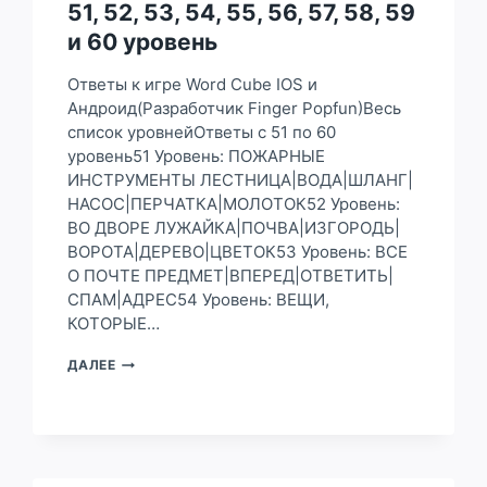
51, 52, 53, 54, 55, 56, 57, 58, 59
85,
86,
и 60 уровень
87,
88,
Ответы к игре Word Cube IOS и
89
Андроид(Разработчик Finger Popfun)Весь
И
список уровнейОтветы с 51 по 60
90
УРОВЕНЬ
уровень51 Уровень: ПОЖАРНЫЕ
ИНСТРУМЕНТЫ ЛЕСТНИЦА|ВОДА|ШЛАНГ|
НАСОС|ПЕРЧАТКА|МОЛОТОК52 Уровень:
ВО ДВОРЕ ЛУЖАЙКА|ПОЧВА|ИЗГОРОДЬ|
ВОРОТА|ДЕРЕВО|ЦВЕТОК53 Уровень: ВСЕ
О ПОЧТЕ ПРЕДМЕТ|ВПЕРЕД|ОТВЕТИТЬ|
СПАМ|АДРЕС54 Уровень: ВЕЩИ,
КОТОРЫЕ…
ОТВЕТЫ
ДАЛЕЕ
К
ИГРЕ
WORD
CUBE
НА
51,