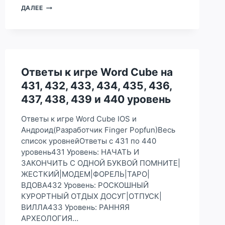
ОТВЕТЫ
ДАЛЕЕ
К
ИГРЕ
WORD
CUBE
НА
401,
Ответы к игре Word Cube на
402,
403,
431, 432, 433, 434, 435, 436,
404,
437, 438, 439 и 440 уровень
405,
406,
407,
Ответы к игре Word Cube IOS и
408,
Андроид(Разработчик Finger Popfun)Весь
409
список уровнейОтветы с 431 по 440
И
уровень431 Уровень: НАЧАТЬ И
410
УРОВЕНЬ
ЗАКОНЧИТЬ С ОДНОЙ БУКВОЙ ПОМНИТЕ|
ЖЕСТКИЙ|МОДЕМ|ФОРЕЛЬ|ТАРО|
ВДОВА432 Уровень: РОСКОШНЫЙ
КУРОРТНЫЙ ОТДЫХ ДОСУГ|ОТПУСК|
ВИЛЛА433 Уровень: РАННЯЯ
АРХЕОЛОГИЯ…