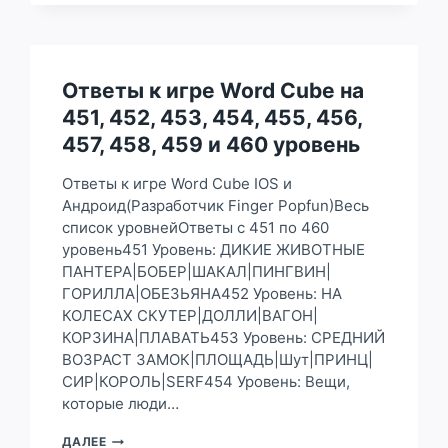
CUBE
НА
21,
22,
23,
Ответы к игре Word Cube на
24,
451, 452, 453, 454, 455, 456,
25,
26,
457, 458, 459 и 460 уровень
27,
28,
Ответы к игре Word Cube IOS и
29
Андроид(Разработчик Finger Popfun)Весь
И
список уровнейОтветы с 451 по 460
30
УРОВЕНЬ
уровень451 Уровень: ДИКИЕ ЖИВОТНЫЕ
ПАНТЕРА|БОБЕР|ШАКАЛ|ПИНГВИН|
ГОРИЛЛА|ОБЕЗЬЯНА452 Уровень: НА
КОЛЕСАХ СКУТЕР|ДОЛЛИ|ВАГОН|
КОРЗИНА|ПЛАВАТЬ453 Уровень: СРЕДНИЙ
ВОЗРАСТ ЗАМОК|ПЛОЩАДЬ|Шут|ПРИНЦ|
СИР|КОРОЛЬ|SERF454 Уровень: Вещи,
которые люди…
ОТВЕТЫ
ДАЛЕЕ