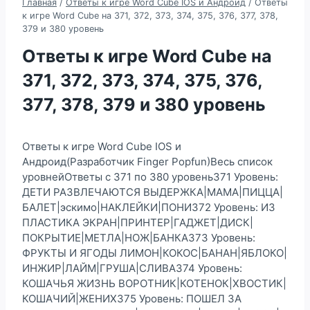
Главная
/
Ответы к игре Word Cube IOS и Андроид
/
Ответы
к игре Word Cube на 371, 372, 373, 374, 375, 376, 377, 378,
379 и 380 уровень
Ответы к игре Word Cube на
371, 372, 373, 374, 375, 376,
377, 378, 379 и 380 уровень
Ответы к игре Word Cube IOS и
Андроид(Разработчик Finger Popfun)Весь список
уровнейОтветы с 371 по 380 уровень371 Уровень:
ДЕТИ РАЗВЛЕЧАЮТСЯ ВЫДЕРЖКА|МАМА|ПИЦЦА|
БАЛЕТ|эскимо|НАКЛЕЙКИ|ПОНИ372 Уровень: ИЗ
ПЛАСТИКА ЭКРАН|ПРИНТЕР|ГАДЖЕТ|ДИСК|
ПОКРЫТИЕ|МЕТЛА|НОЖ|БАНКА373 Уровень:
ФРУКТЫ И ЯГОДЫ ЛИМОН|КОКОС|БАНАН|ЯБЛОКО|
ИНЖИР|ЛАЙМ|ГРУША|СЛИВА374 Уровень:
КОШАЧЬЯ ЖИЗНЬ ВОРОТНИК|КОТЕНОК|ХВОСТИК|
КОШАЧИЙ|ЖЕНИХ375 Уровень: ПОШЕЛ ЗА