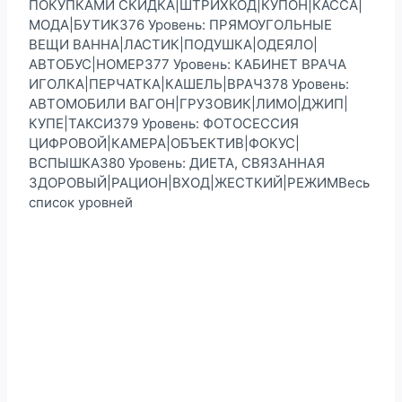
ПОКУПКАМИ СКИДКА|ШТРИХКОД|КУПОН|КАССА|
МОДА|БУТИК376 Уровень: ПРЯМОУГОЛЬНЫЕ
ВЕЩИ ВАННА|ЛАСТИК|ПОДУШКА|ОДЕЯЛО|
АВТОБУС|НОМЕР377 Уровень: КАБИНЕТ ВРАЧА
ИГОЛКА|ПЕРЧАТКА|КАШЕЛЬ|ВРАЧ378 Уровень:
АВТОМОБИЛИ ВАГОН|ГРУЗОВИК|ЛИМО|ДЖИП|
КУПЕ|ТАКСИ379 Уровень: ФОТОСЕССИЯ
ЦИФРОВОЙ|КАМЕРА|ОБЪЕКТИВ|ФОКУС|
ВСПЫШКА380 Уровень: ДИЕТА, СВЯЗАННАЯ
ЗДОРОВЫЙ|РАЦИОН|ВХОД|ЖЕСТКИЙ|РЕЖИМВесь
список уровней