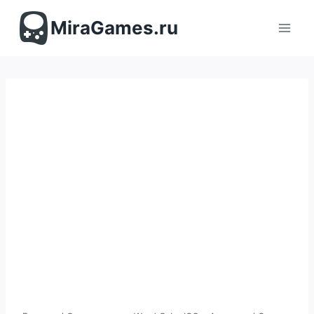
Перейти
к
MiraGames.ru
содержимому