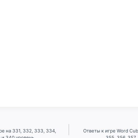
e на 331, 332, 333, 334,
Ответы к игре Word Cube
9 и 340 уровень
355, 356, 357