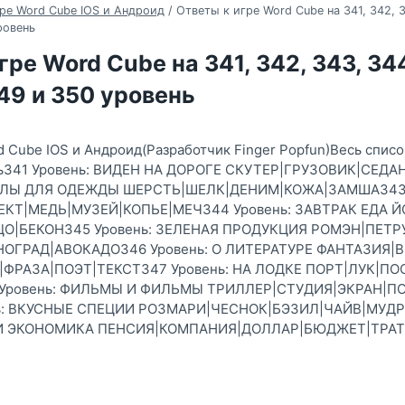
ре Word Cube IOS и Андроид
/
Ответы к игре Word Cube на 341, 342, 3
ровень
гре Word Cube на 341, 342, 343, 344
349 и 350 уровень
d Cube IOS и Андроид(Разработчик Finger Popfun)Весь спис
ень341 Уровень: ВИДЕН НА ДОРОГЕ СКУТЕР|ГРУЗОВИК|СЕД
ИАЛЫ ДЛЯ ОДЕЖДЫ ШЕРСТЬ|ШЕЛК|ДЕНИМ|КОЖА|ЗАМША343 
КТ|МЕДЬ|МУЗЕЙ|КОПЬЕ|МЕЧ344 Уровень: ЗАВТРАК ЕДА 
О|БЕКОН345 Уровень: ЗЕЛЕНАЯ ПРОДУКЦИЯ РОМЭН|ПЕТ
ОГРАД|АВОКАДО346 Уровень: О ЛИТЕРАТУРЕ ФАНТАЗИЯ|
ФРАЗА|ПОЭТ|ТЕКСТ347 Уровень: НА ЛОДКЕ ПОРТ|ЛУК|ПО
Уровень: ФИЛЬМЫ И ФИЛЬМЫ ТРИЛЛЕР|СТУДИЯ|ЭКРАН|П
ь: ВКУСНЫЕ СПЕЦИИ РОЗМАРИ|ЧЕСНОК|БЭЗИЛ|ЧАЙВ|МУД
С И ЭКОНОМИКА ПЕНСИЯ|КОМПАНИЯ|ДОЛЛАР|БЮДЖЕТ|ТРАТ