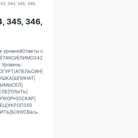
43, 344, 345, 346,
, 345, 346,
ок уровнейОтветы с
АН|ТАКСИ|ЛИМО342
Уровень:
ЙОГУРТ|АПЕЛЬСИН|
РУШКА|ШПИНАТ|
ВЫМЫСЕЛ|
СЛЕ|ПЛЫТЬ|
ОПКОРН|ОСКАР|
РЕЦ|УКРОП350
ИТЬ|БОНУСВесь