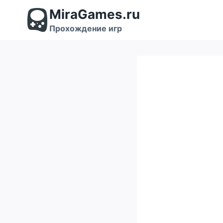
Перейти
MiraGames.ru
к
содержимому
Прохождение игр