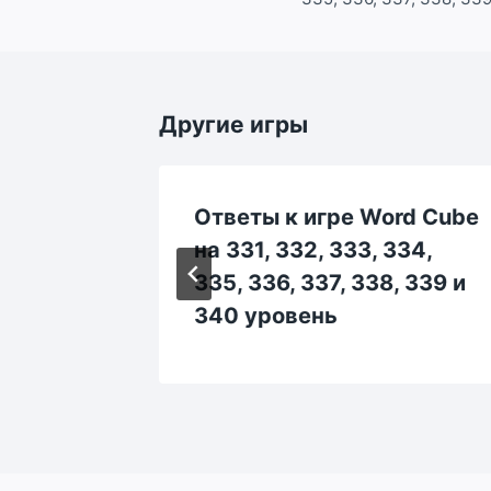
записям
Другие игры
rd Cube
Ответы к игре Word Cube
4, 165,
на 331, 332, 333, 334,
и 170
335, 336, 337, 338, 339 и
340 уровень