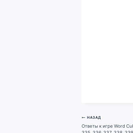
Навигация
НАЗАД
по
Ответы к игре Word Cub
335, 336, 337, 338, 33