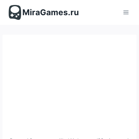
Перейти
к
MiraGames.ru
содержимому