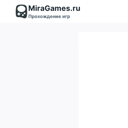
Перейти
MiraGames.ru
к
содержимому
Прохождение игр