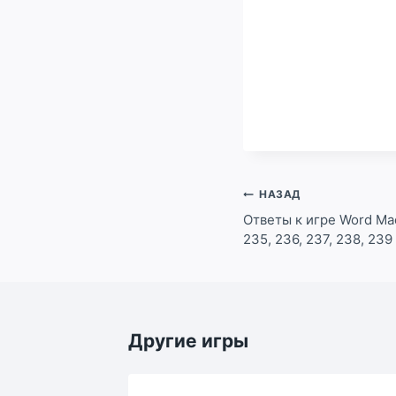
Навигация
НАЗАД
по
Ответы к игре Word Mad
235, 236, 237, 238, 239
записям
Другие игры