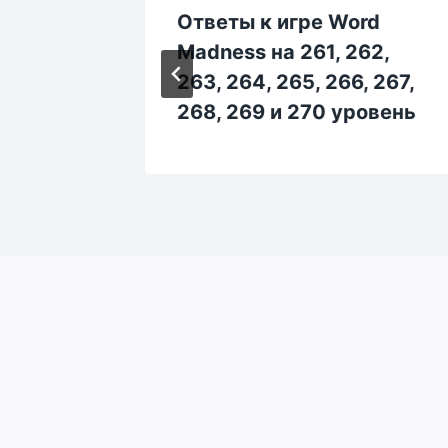
rd
Ответы к игре Word
2, 183,
Madness на 261, 262,
188,
263, 264, 265, 266, 267,
268, 269 и 270 уровень