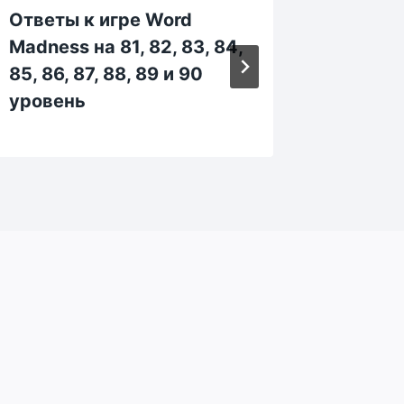
Ответы к игре Word
Ответы
Madness на 81, 82, 83, 84,
Madness
85, 86, 87, 88, 89 и 90
214, 21
уровень
219 и 