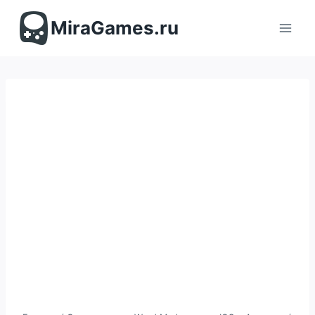
Перейти
к
MiraGames.ru
содержимому