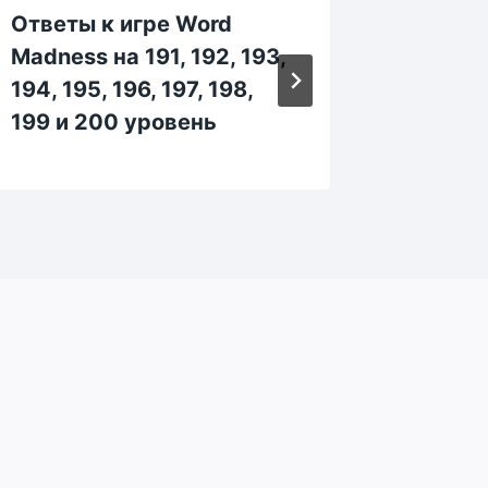
Ответы к игре Word
Ответы
Madness на 191, 192, 193,
Madness
194, 195, 196, 197, 198,
274, 27
199 и 200 уровень
279 и 