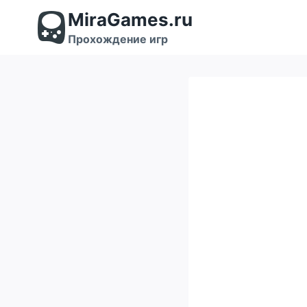
Перейти
MiraGames.ru
к
содержимому
Прохождение игр