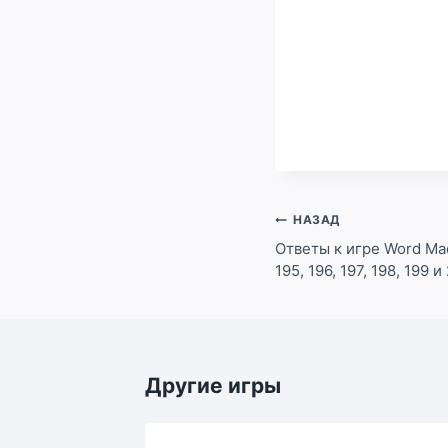
Навигация
НАЗАД
по
Ответы к игре Word Madn
195, 196, 197, 198, 199 
записям
Другие игры