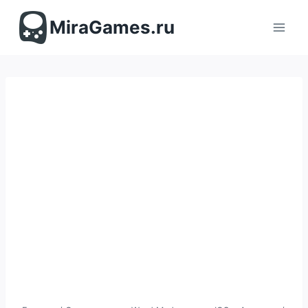
Перейти
к
MiraGames.ru
содержимому