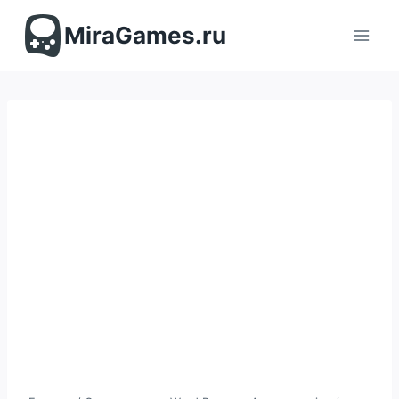
Перейти
к
MiraGames.ru
содержимому