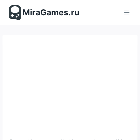
Перейти
к
MiraGames.ru
содержимому