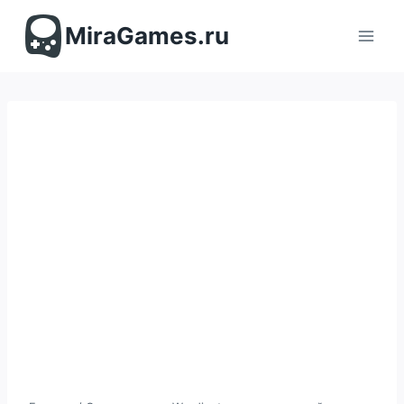
Перейти
к
MiraGames.ru
содержимому