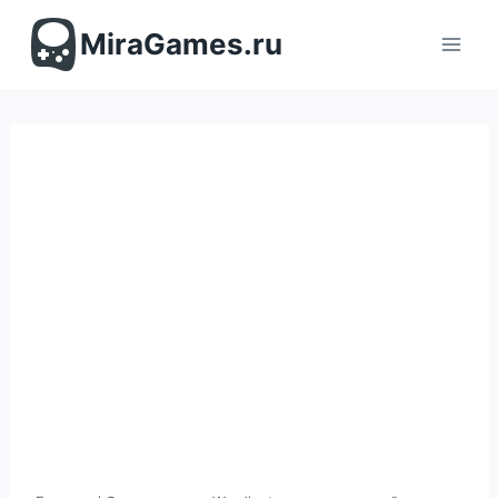
Перейти
к
MiraGames.ru
содержимому