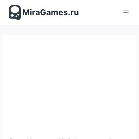
Перейти
к
MiraGames.ru
содержимому