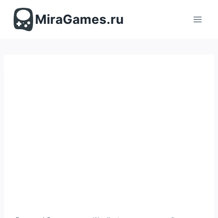
Перейти
к
MiraGames.ru
содержимому