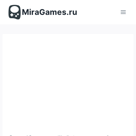
Перейти
к
MiraGames.ru
содержимому