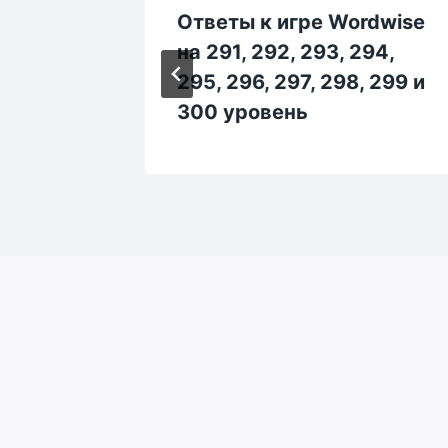
rdwise
Ответы к игре Wordwise
4, 185,
на 291, 292, 293, 294,
и 190
295, 296, 297, 298, 299 и
300 уровень