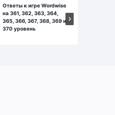
Ответы к игре Wordwise
Ответы
на 361, 362, 363, 364,
на 11, 1
365, 366, 367, 368, 369 и
18, 19 
370 уровень