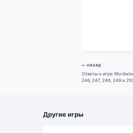
Навигация
НАЗАД
по
Ответы к игре Wordwise
246, 247, 248, 249 и 2
записям
Другие игры