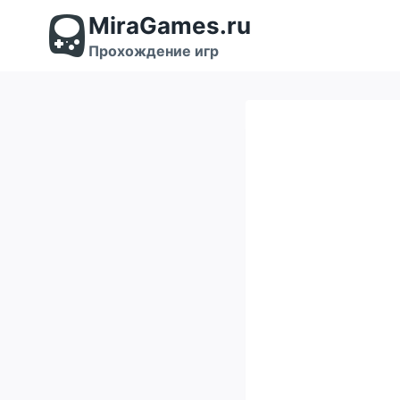
Перейти
MiraGames.ru
к
содержимому
Прохождение игр