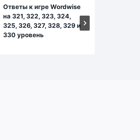
Ответы к игре Wordwise
Ответы
на 321, 322, 323, 324,
на 251,
325, 326, 327, 328, 329 и
255, 25
330 уровень
260 ур