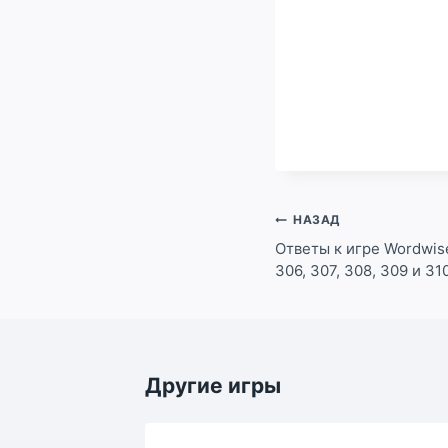
Навигация
НАЗАД
по
Ответы к игре Wordwise
306, 307, 308, 309 и 31
записям
Другие игры