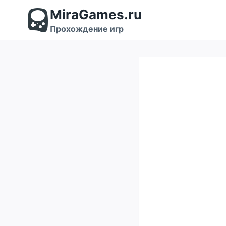
Перейти
MiraGames.ru
к
содержимому
Прохождение игр