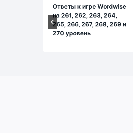
rdwise
Ответы к игре Wordwise
04, 105,
на 261, 262, 263, 264,
и 110
265, 266, 267, 268, 269 и
270 уровень