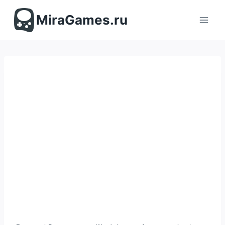
Перейти
к
MiraGames.ru
содержимому