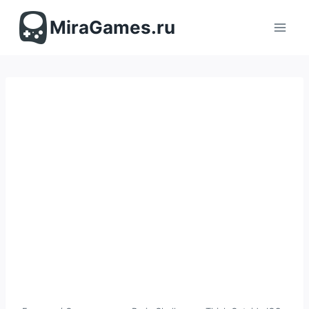
Перейти
к
MiraGames.ru
содержимому