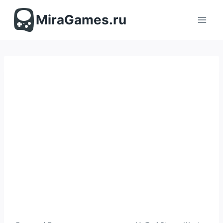
Перейти
к
MiraGames.ru
содержимому