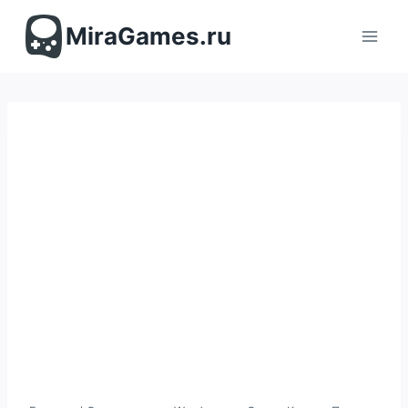
Перейти
к
MiraGames.ru
содержимому