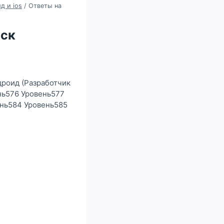
д и ios
/
Ответы на
иск
дроид (Разработчик
нь576 Уровень577
ень584 Уровень585