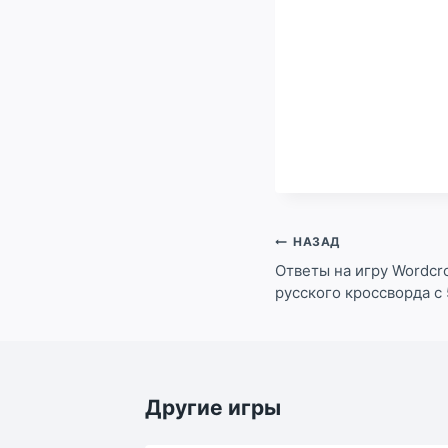
Навигация
НАЗАД
по
Ответы на игру Wordcro
русского кроссворда с 
записям
Другие игры