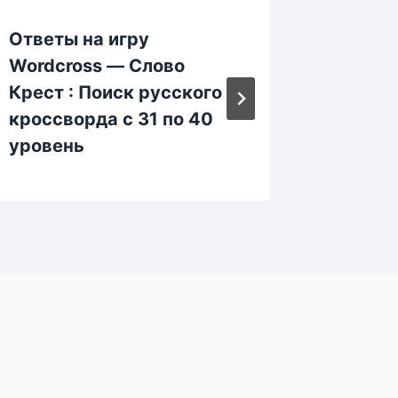
Ответы на игру
Ответы
Wordcross — Слово
Wordcr
Крест : Поиск русского
: Поис
кроссворда с 31 по 40
кроссв
уровень
уровен