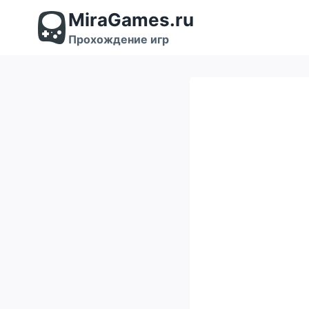
Перейти
MiraGames.ru
к
содержимому
Прохождение игр