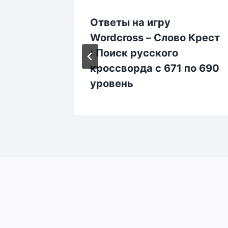
Ответы на игру
о
Wordcross – Слово Крест
ского
: Поиск русского
 по 470
кроссворда с 671 по 690
уровень