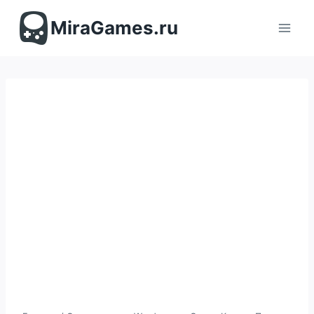
Перейти
к
MiraGames.ru
содержимому