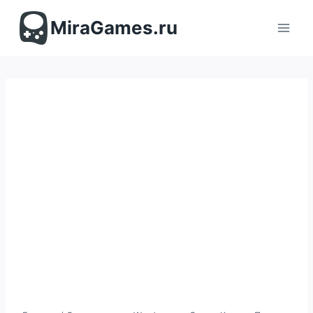
Перейти
к
MiraGames.ru
содержимому