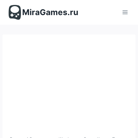
Перейти
к
MiraGames.ru
содержимому