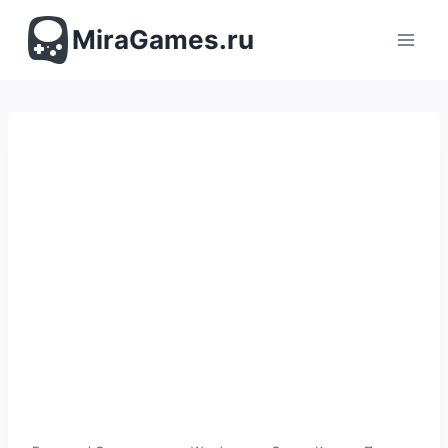
Перейти
к
MiraGames.ru
содержимому