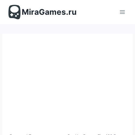
Перейти
к
MiraGames.ru
содержимому