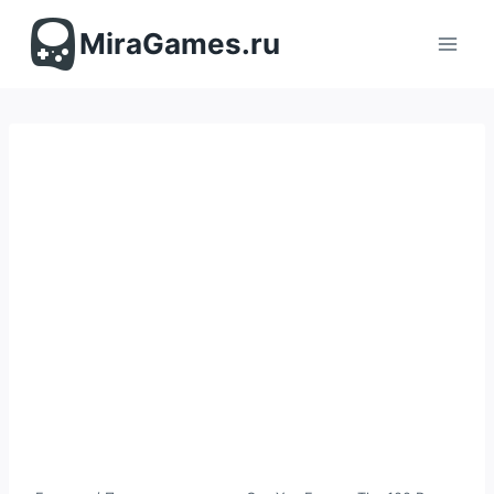
Перейти
к
MiraGames.ru
содержимому