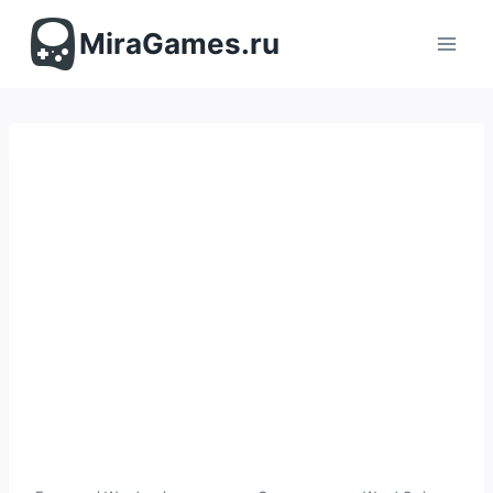
Перейти
к
MiraGames.ru
содержимому