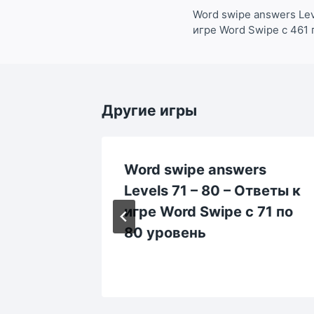
по
Word swipe answers Lev
игре Word Swipe с 461 
записям
Другие игры
rs
Word swipe answers
Levels 71 – 80 – Ответы к
rd
игре Word Swipe с 71 по
0
80 уровень