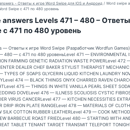
answers - Ответы к игре Word Swipe для IOS и Андроид
/
Word swipe a
Word Swipe с 471 по 480 уровень
 answers Levels 471 – 480 – Ответы
 с 471 по 480 уровень
s — Ответы к игре Word Swipe (Разработчик Wordfun Games)
 — 480 — с 471 по 480 уровеньLevel 471 — ENVIRONMENTAL
ION FARMING GENETIC RADIATION WASTE POWERLevel 472 
ENTER DEALER CHEF BAKER STYLIST THERAPIST MECHANI
— TYPES OF SOAPS GLYCERIN LIQUID KITCHEN LAUNDRY NO
YLevel 474 — BLACK THINGS ONYX CHARRED RAVEN CHARC
TLevel 475 — THINGS IN WHITE VANILLA PEARL SHEET SO
DDING DOVELevel 476 — ILLNESS SCOLIOSIS CYSTIC FIBRO
R VIRUS CANCERLevel 477 — KITCHEN NECESSITIES EXTR
 DRIP IRON PLATE RANGELevel 478 — MATERIALS OF CLOT
W SILK COTTON RUBBER LEATHERLevel 479 — COOK METHO
STEW BARBECUE ROAST FRIEDLevel 480 — STARTING WITH AND
TREAT TABLET TENANT TARGET TRANSMIT TELEPORT TONIGH