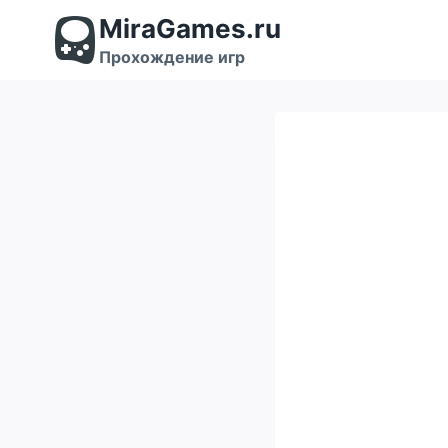
Перейти
MiraGames.ru
к
содержимому
Прохождение игр