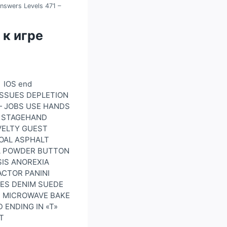
nswers Levels 471 –
 к игре
 IOS end
 ISSUES DEPLETION
— JOBS USE HANDS
C STAGEHAND
VELTY GUEST
OAL ASPHALT
DA POWDER BUTTON
SIS ANOREXIA
ACTOR PANINI
HES DENIM SUEDE
D MICROWAVE BAKE
 ENDING IN «T»
T