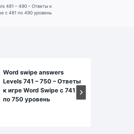
ls 481 – 490 – Ответы к
pe с 481 по 490 уровень
Word swipe answers
Word s
Levels 741 – 750 – Ответы
Levels 
к игре Word Swipe с 741
Ответы
по 750 уровень
Swipe 
уровен