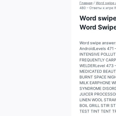
Главная
/
Word swipe 
480 – Ответы к игре 
Word swipe
Word Swipe
Word swipe answer
AndroidLevels 471
INTENSIVE POLLUT
FREQUENTLY CARP
WELDERLevel 473 
MEDICATED BEAUT
BURNT SPACE NIGH
MILK EARPHONE WE
SYNDROME DISORDE
JUICER PROCESSOR
LINEN WOOL STRA
BOIL GRILL STIR 
TEST TINT TENT 