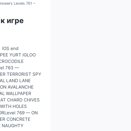
nswers Levels 761 –
 к игре
 IOS end
TEPEE YURT IGLOO
 CROCODILE
el 763 —
ER TERRORIST SPY
EAL LAND LANE
OON AVALANCHE
RAL WALLPAPER
EAT CHARD CHIVES
 WITH HOLES
RLevel 769 — ON
TER CONCRETE
LE NAUGHTY