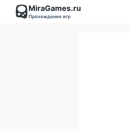
Перейти
MiraGames.ru
к
содержимому
Прохождение игр