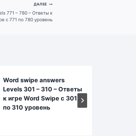
ДАЛЕЕ
ls 771 – 780 – Ответы к
pe с 771 по 780 уровень
Word swipe answers
Word s
Levels 301 – 310 – Ответы
Levels 
к игре Word Swipe с 301
Ответы
по 310 уровень
Swipe 
уровен