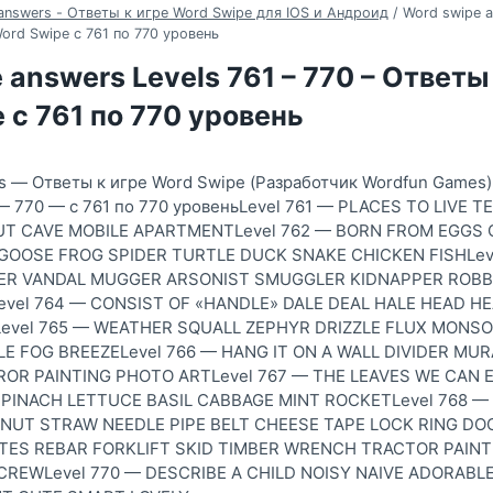
answers - Ответы к игре Word Swipe для IOS и Андроид
/
Word swipe a
ord Swipe с 761 по 770 уровень
 answers Levels 761 – 770 – Ответы
 с 761 по 770 уровень
s — Ответы к игре Word Swipe (Разработчик Wordfun Games)
 — 770 — с 761 по 770 уровеньLevel 761 — PLACES TO LIVE 
UT CAVE MOBILE APARTMENTLevel 762 — BORN FROM EGGS
GOOSE FROG SPIDER TURTLE DUCK SNAKE CHICKEN FISHLev
KER VANDAL MUGGER ARSONIST SMUGGLER KIDNAPPER ROBB
vel 764 — CONSIST OF «HANDLE» DALE DEAL HALE HEAD H
Level 765 — WEATHER SQUALL ZEPHYR DRIZZLE FLUX MONS
 FOG BREEZELevel 766 — HANG IT ON A WALL DIVIDER MU
OR PAINTING PHOTO ARTLevel 767 — THE LEAVES WE CAN 
PINACH LETTUCE BASIL CABBAGE MINT ROCKETLevel 768 —
UT STRAW NEEDLE PIPE BELT CHEESE TAPE LOCK RING DOO
TES REBAR FORKLIFT SKID TIMBER WRENCH TRACTOR PAIN
REWLevel 770 — DESCRIBE A CHILD NOISY NAIVE ADORAB