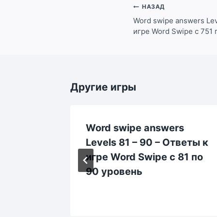
Навигация
НАЗАД
по
Word swipe answers Lev
игре Word Swipe с 751 
записям
Другие игры
rs
Word swipe answers
Levels 81 – 90 – Ответы к
rd
игре Word Swipe с 81 по
0
90 уровень