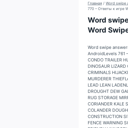
Главная
/
Word swipe 
770 – Ответы к игре W
Word swipe
Word Swipe
Word swipe answer
AndroidLevels 761
CONDO TRAILER H
DINOSAUR LIZARD 
CRIMINALS HIJAC
MURDERER THIEFLe
LEAD LEAN LADEN
DROUGHT DEW GALE
RUG STORAGE MIRR
CORIANDER KALE S
COLANDER DOUGHN
CONSTRUCTION SI
FENCE WARNING SC