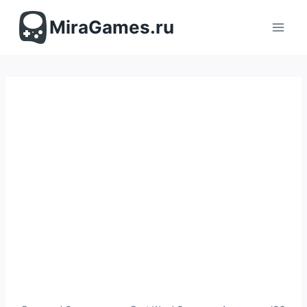
Перейти
к
MiraGames.ru
содержимому