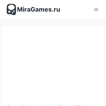
Перейти
к
MiraGames.ru
содержимому